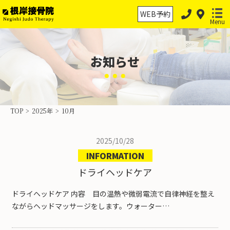
WEB予約
Menu
お知らせ
ホーム
保険診療
TOP
>
2025年
>
10月
保険外治療
2025/10/28
交通事故治療
INFORMATION
スポーツ外傷・障害
ドライヘッドケア
物理療法の分類
ドライヘッドケア 内容 目の温熱や微弱電流で自律神経を整え
ながらヘッドマッサージをします。ウォーター…
当院案内