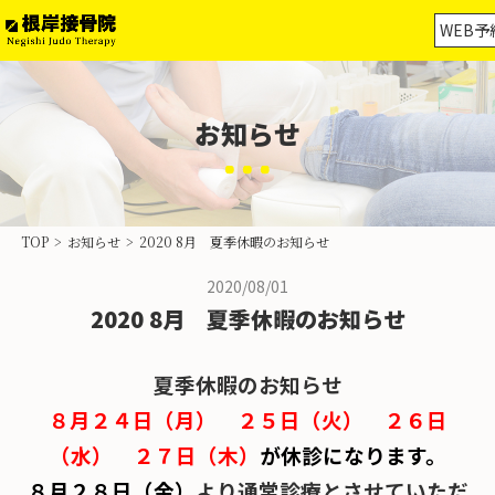
WEB予
お知らせ
ホーム
保険診療
TOP
>
お知らせ
>
2020 8月 夏季休暇のお知らせ
保険外治療
2020/08/01
2020 8月 夏季休暇のお知らせ
交通事故治療
スポーツ外傷・障害
夏季休暇のお知らせ
８月
２４日（月） ２５日（火） ２６日
物理療法の分類
（水） ２７日（木）
が休診になります。
当院案内
８月２８日（金）
より通常診療とさせていただ