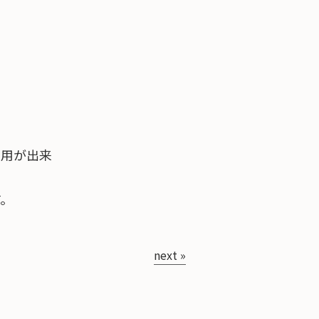
利用が出来
す。
next »