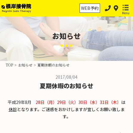
WEB予約
Menu
お知らせ
ホーム
保険診療
TOP
>
お知らせ
>
夏期休暇のお知らせ
保険外治療
2017/08/04
交通事故治療
夏期休暇のお知らせ
スポーツ外傷・障害
平成29年8月
28日（月）29日（火）30日（水）31日（木）
は
物理療法の分類
休診
となります。ご迷惑をおかけしますが宜しくお願い致しま
す。
当院案内