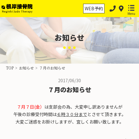
WEB予約
Menu
お知らせ
ホーム
保険診療
TOP
>
お知らせ
>
７月のお知らせ
保険外治療
2017/06/30
交通事故治療
７月のお知らせ
スポーツ外傷・障害
７
月７日(金）
は支部会の為、大変申し訳ありませんが
物理療法の分類
午後の診療受付時間は
６時３０分まで
とさせて頂きます。
大変ご迷惑をお掛けしますが、宜しくお願い致します。
当院案内