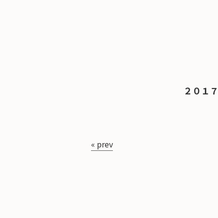
２０１７
« prev