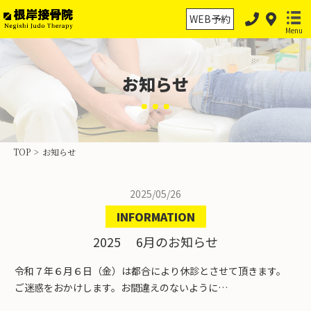
WEB予約
Menu
お知らせ
TOP
>
お知らせ
ホーム
2025/05/26
INFORMATION
保険診療
2025 6月のお知らせ
保険外治療
令和７年６月６日（金）は都合により休診とさせて頂きます。
交通事故治療
ご迷惑をおかけします。お間違えのないように…
スポーツ外傷・障害