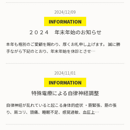
物理療法の分類
2024/12/09
INFORMATION
当院案内
２０２４ 年末年始のお知らせ
お知らせ
本年も格別のご愛顧を賜わり、厚くお礼申し上げます。 誠に勝
スタッフ紹介・募集
手ながら下記のとおり、年末年始を休診とさせ…
2024/11/01
INFORMATION
特殊電療による自律神経調整
自律神経が乱れていると起こる身体的症状 ・筋緊張、筋の張
り、肩コリ、頭痛、睡眠不足、感覚過敏、血圧上…