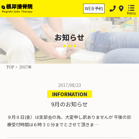
WEB予約
Menu
お知らせ
ホーム
保険診療
TOP
>
2017年
保険外治療
2017/08/23
交通事故治療
INFORMATION
スポーツ外傷・障害
9月のお知らせ
物理療法の分類
９月８日(金）は支部会の為、大変申し訳ありませんが 午後の診
療受付時間は６時３０分までとさせて頂きま…
当院案内