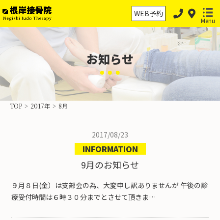
WEB予約
Menu
お知らせ
ホーム
保険診療
TOP
>
2017年
>
8月
保険外治療
2017/08/23
交通事故治療
INFORMATION
スポーツ外傷・障害
9月のお知らせ
物理療法の分類
９月８日(金）は支部会の為、大変申し訳ありませんが 午後の診
療受付時間は６時３０分までとさせて頂きま…
当院案内