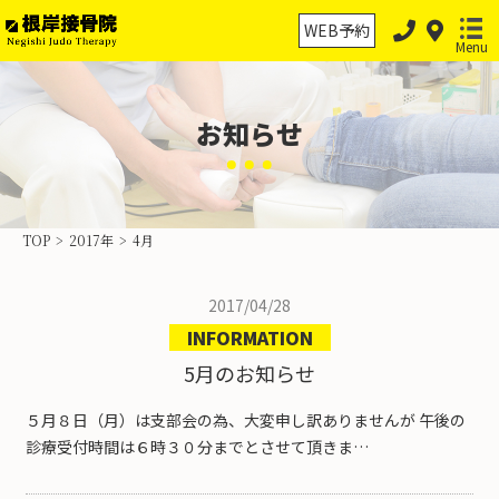
WEB予約
Menu
お知らせ
ホーム
保険診療
TOP
>
2017年
>
4月
保険外治療
2017/04/28
交通事故治療
INFORMATION
スポーツ外傷・障害
5月のお知らせ
物理療法の分類
５月８日（月）は支部会の為、大変申し訳ありませんが 午後の
診療受付時間は６時３０分までとさせて頂きま…
当院案内