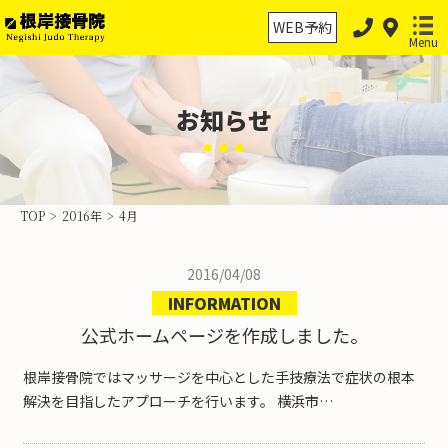
WEB予約
Menu
お知らせ
ホーム
保険診療
TOP
>
2016年
>
4月
保険外治療
2016/04/08
交通事故治療
INFORMATION
スポーツ外傷・障害
公式ホームページを作成しました。
物理療法の分類
根岸接骨院ではマッサージを中心とした手技療法で症状の根本
解決を目指したアプローチを行います。 横浜市…
当院案内